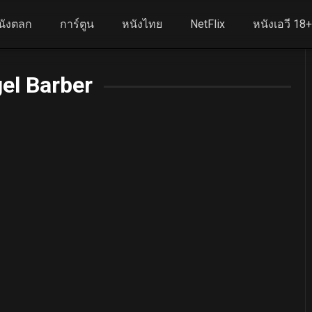
นังตลก
การ์ตูน
หนังไทย
NetFlix
หนังเอวี 18
el Barber