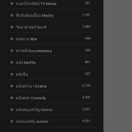
257
ละครโทรทัศน์ TV Movie
1,291
ลึกลับซ่อนเงื่อน Mystry
1,684
วิทยาศาสตร์ Sci-fi
448
สงคราม War
424
สารคดี Documentary
861
หนัง NetFlix
227
หนังจีน
6,139
หนังดราม่า Drama
4,435
หนังตลก Comedy
2,657
หนังสยองขวัญ Horror
4,551
หนังแอคชั่น Action