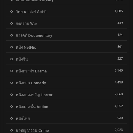
1,685
วิทยาศาสตร์ Sci-fi
449
สงคราม War
424
สารคดี Documentary
861
หนัง NetFlix
227
หนังจีน
6,140
หนังดราม่า Drama
4,438
หนังตลก Comedy
2,660
หนังสยองขวัญ Horror
4,552
หนังแอคชั่น Action
930
หนังไทย
2,023
อาชญากรรม Crime