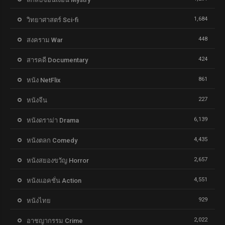
1,684
วิทยาศาสตร์ Sci-fi
448
สงคราม War
424
สารคดี Documentary
861
หนัง NetFlix
227
หนังจีน
6,139
หนังดราม่า Drama
4,435
หนังตลก Comedy
2,657
หนังสยองขวัญ Horror
4,551
หนังแอคชั่น Action
929
หนังไทย
2,022
อาชญากรรม Crime