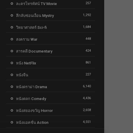
257
ละครโทรทัศน์ TV Movie
1,292
ลึกลับซ่อนเงื่อน Mystry
1,684
วิทยาศาสตร์ Sci-fi
448
สงคราม War
424
สารคดี Documentary
861
หนัง NetFlix
227
หนังจีน
6,140
หนังดราม่า Drama
4,436
หนังตลก Comedy
2,658
หนังสยองขวัญ Horror
4,551
หนังแอคชั่น Action