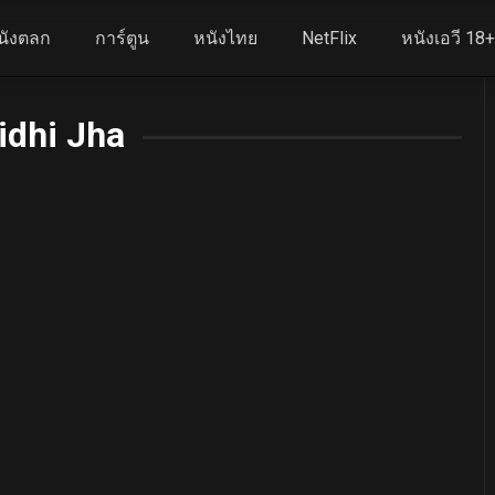
นังตลก
การ์ตูน
หนังไทย
NetFlix
หนังเอวี 18
idhi Jha