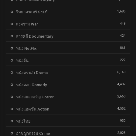
1,685
วิทยาศาสตร์ Sci-fi
449
สงคราม War
424
สารคดี Documentary
861
หนัง NetFlix
227
หนังจีน
6,140
หนังดราม่า Drama
4,437
หนังตลก Comedy
2,660
หนังสยองขวัญ Horror
4,552
หนังแอคชั่น Action
930
หนังไทย
2,023
อาชญากรรม Crime