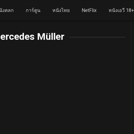
นังตลก
การ์ตูน
หนังไทย
NetFlix
หนังเอวี 18
ercedes Müller