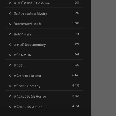
257
ละครโทรทัศน์ TV Movie
1,292
ลึกลับซ่อนเงื่อน Mystry
1,684
วิทยาศาสตร์ Sci-fi
448
สงคราม War
424
สารคดี Documentary
861
หนัง NetFlix
227
หนังจีน
6,140
หนังดราม่า Drama
4,436
หนังตลก Comedy
2,658
หนังสยองขวัญ Horror
4,551
หนังแอคชั่น Action