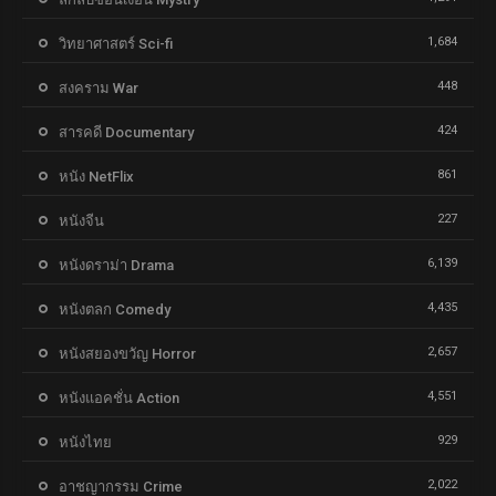
1,684
วิทยาศาสตร์ Sci-fi
448
สงคราม War
424
สารคดี Documentary
861
หนัง NetFlix
227
หนังจีน
6,139
หนังดราม่า Drama
4,435
หนังตลก Comedy
2,657
หนังสยองขวัญ Horror
4,551
หนังแอคชั่น Action
929
หนังไทย
2,022
อาชญากรรม Crime