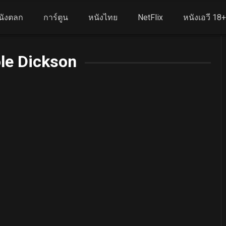
นังตลก
การ์ตูน
หนังไทย
NetFlix
หนังเอวี 18
le Dickson