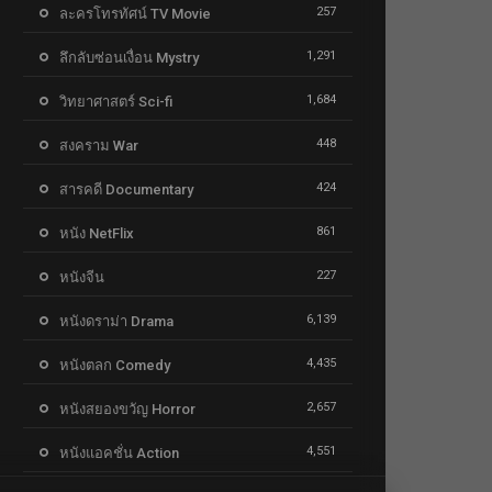
257
ละครโทรทัศน์ TV Movie
1,291
ลึกลับซ่อนเงื่อน Mystry
1,684
วิทยาศาสตร์ Sci-fi
448
สงคราม War
424
สารคดี Documentary
861
หนัง NetFlix
227
หนังจีน
6,139
หนังดราม่า Drama
4,435
หนังตลก Comedy
2,657
หนังสยองขวัญ Horror
4,551
หนังแอคชั่น Action