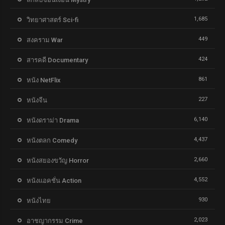
1,685
วิทยาศาสตร์ Sci-fi
449
สงคราม War
424
สารคดี Documentary
861
หนัง NetFlix
227
หนังจีน
6,140
หนังดราม่า Drama
4,437
หนังตลก Comedy
2,660
หนังสยองขวัญ Horror
4,552
หนังแอคชั่น Action
930
หนังไทย
2,023
อาชญากรรม Crime