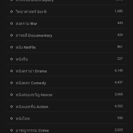
1,685
วิทยาศาสตร์ Sci-fi
449
สงคราม War
424
สารคดี Documentary
861
หนัง NetFlix
227
หนังจีน
6,140
หนังดราม่า Drama
4,437
หนังตลก Comedy
2,660
หนังสยองขวัญ Horror
4,552
หนังแอคชั่น Action
930
หนังไทย
2,023
อาชญากรรม Crime