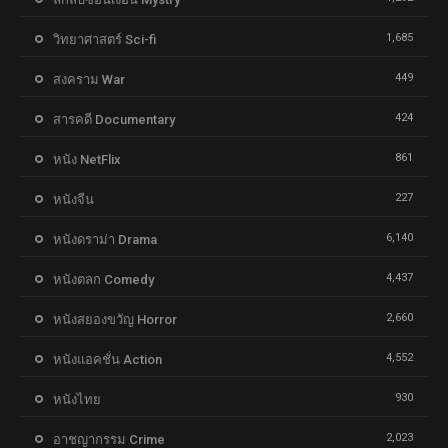
1,685
วิทยาศาสตร์ Sci-fi
449
สงคราม War
424
สารคดี Documentary
861
หนัง NetFlix
227
หนังจีน
6,140
หนังดราม่า Drama
4,437
หนังตลก Comedy
2,660
หนังสยองขวัญ Horror
4,552
หนังแอคชั่น Action
930
หนังไทย
2,023
อาชญากรรม Crime