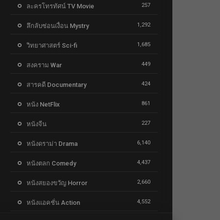
257
ละครโทรทัศน์ TV Movie
1,292
ลึกลับซ่อนเงื่อน Mystry
1,685
วิทยาศาสตร์ Sci-fi
449
สงคราม War
424
สารคดี Documentary
861
หนัง NetFlix
227
หนังจีน
6,140
หนังดราม่า Drama
4,437
หนังตลก Comedy
2,660
หนังสยองขวัญ Horror
4,552
หนังแอคชั่น Action