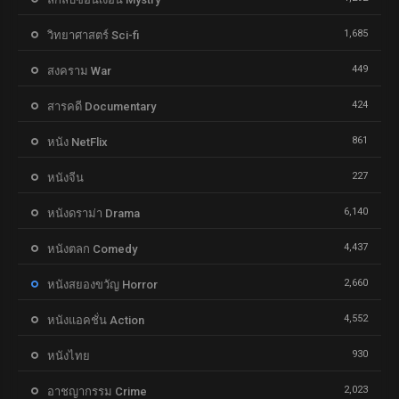
1,685
วิทยาศาสตร์ Sci-fi
449
สงคราม War
424
สารคดี Documentary
861
หนัง NetFlix
227
หนังจีน
6,140
หนังดราม่า Drama
4,437
หนังตลก Comedy
2,660
หนังสยองขวัญ Horror
4,552
หนังแอคชั่น Action
930
หนังไทย
2,023
อาชญากรรม Crime