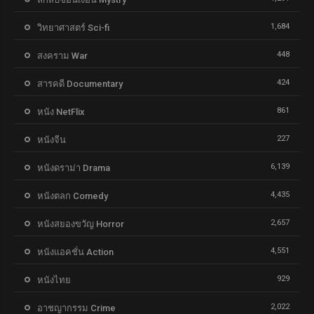
1,684
วิทยาศาสตร์ Sci-fi
448
สงคราม War
424
สารคดี Documentary
861
หนัง NetFlix
227
หนังจีน
6,139
หนังดราม่า Drama
4,435
หนังตลก Comedy
2,657
หนังสยองขวัญ Horror
4,551
หนังแอคชั่น Action
929
หนังไทย
2,022
อาชญากรรม Crime