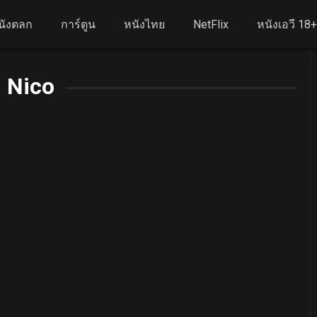
นังตลก
การ์ตูน
หนังไทย
NetFlix
หนังเอวี 18
Nico