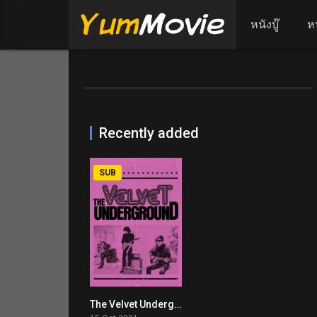
หนังบู๊
ห
Recently added
SUB
The Velvet Underground (2021)
7.6