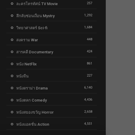
257
ละครโทรทัศน์ TV Movie
1,292
ลึกลับซ่อนเงื่อน Mystry
1,684
วิทยาศาสตร์ Sci-fi
448
สงคราม War
424
สารคดี Documentary
861
หนัง NetFlix
227
หนังจีน
6,140
หนังดราม่า Drama
4,436
หนังตลก Comedy
2,658
หนังสยองขวัญ Horror
4,551
หนังแอคชั่น Action