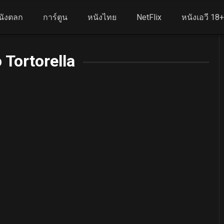
นังตลก
การ์ตูน
หนังไทย
NetFlix
หนังเอวี 18
 Tortorella