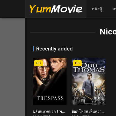
หนังบู๊
ห
Nico
Recently added
HD
HD
ปล้นแหวกนรก Trespass (2011)
อ๊อด โทมัส เห็นความตาย Odd Thomas (2013)
5.3
6.8