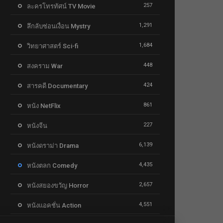
257
ละครโทรทัศน์ TV Movie
1,291
ลึกลับซ่อนเงื่อน Mystry
1,684
วิทยาศาสตร์ Sci-fi
448
สงคราม War
424
สารคดี Documentary
861
หนัง NetFlix
227
หนังจีน
6,139
หนังดราม่า Drama
4,435
หนังตลก Comedy
2,657
หนังสยองขวัญ Horror
4,551
หนังแอคชั่น Action