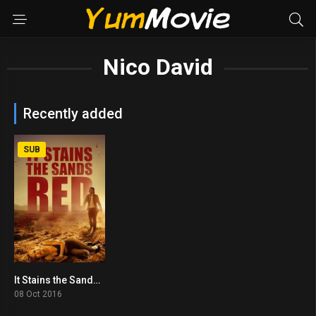
Nico David
Recently added
SUB
It Stains the Sands Red (2016)
5.5
08 Oct 2016