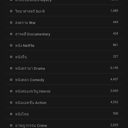
1,685
วิทยาศาสตร์ Sci-fi
449
สงคราม War
424
สารคดี Documentary
861
หนัง NetFlix
227
หนังจีน
6,140
หนังดราม่า Drama
4,437
หนังตลก Comedy
2,660
หนังสยองขวัญ Horror
4,552
หนังแอคชั่น Action
930
หนังไทย
2,023
อาชญากรรม Crime