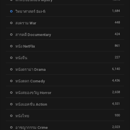
1,684
วิทยาศาสตร์ Sci-fi
448
สงคราม War
424
สารคดี Documentary
861
หนัง NetFlix
227
หนังจีน
6,140
หนังดราม่า Drama
4,436
หนังตลก Comedy
2,658
หนังสยองขวัญ Horror
4,551
หนังแอคชั่น Action
930
หนังไทย
2,023
อาชญากรรม Crime