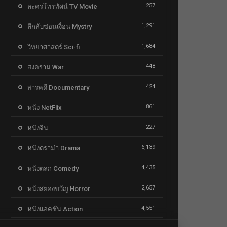
257
ละครโทรทัศน์ TV Movie
1,291
ลึกลับซ่อนเงื่อน Mystry
1,684
วิทยาศาสตร์ Sci-fi
448
สงคราม War
424
สารคดี Documentary
861
หนัง NetFlix
227
หนังจีน
6,139
หนังดราม่า Drama
4,435
หนังตลก Comedy
2,657
หนังสยองขวัญ Horror
4,551
หนังแอคชั่น Action