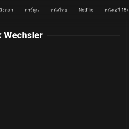
นังตลก
การ์ตูน
หนังไทย
NetFlix
หนังเอวี 18
k Wechsler