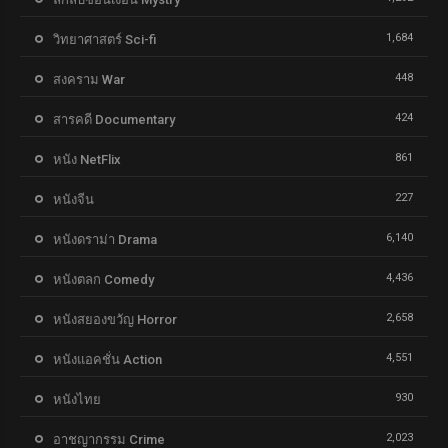
1,684
วิทยาศาสตร์ Sci-fi
448
สงคราม War
424
สารคดี Documentary
861
หนัง NetFlix
227
หนังจีน
6,140
หนังดราม่า Drama
4,436
หนังตลก Comedy
2,658
หนังสยองขวัญ Horror
4,551
หนังแอคชั่น Action
930
หนังไทย
2,023
อาชญากรรม Crime