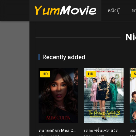
หนังบู๊
ห
Ni
Recently added
HD
HD
S
ทนายคดีฆ่า Mea Culpa (2024)
เดอะ พริ้นเซส สวิตช์ 3: ไขว่คว้าหาดาว The Princess Switch 3: Romancing the Star (2021)
5.1
5.7