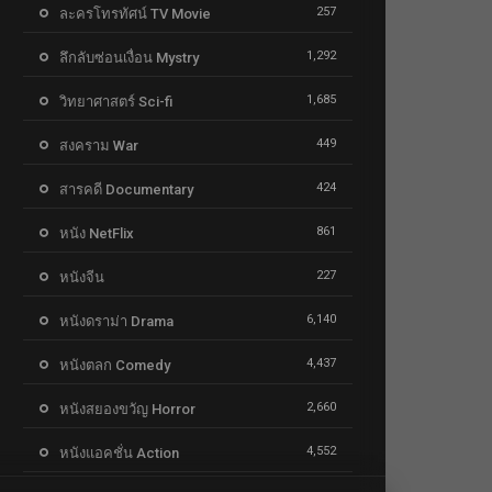
257
ละครโทรทัศน์ TV Movie
1,292
ลึกลับซ่อนเงื่อน Mystry
1,685
วิทยาศาสตร์ Sci-fi
449
สงคราม War
424
สารคดี Documentary
861
หนัง NetFlix
227
หนังจีน
6,140
หนังดราม่า Drama
4,437
หนังตลก Comedy
2,660
หนังสยองขวัญ Horror
4,552
หนังแอคชั่น Action