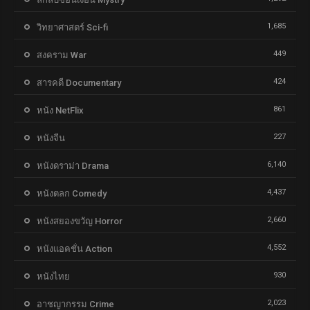
1,685
วิทยาศาสตร์ Sci-fi
449
สงคราม War
424
สารคดี Documentary
861
หนัง NetFlix
227
หนังจีน
6,140
หนังดราม่า Drama
4,437
หนังตลก Comedy
2,660
หนังสยองขวัญ Horror
4,552
หนังแอคชั่น Action
930
หนังไทย
2,023
อาชญากรรม Crime