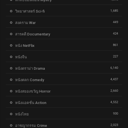
1,685
วิทยาศาสตร์ Sci-fi
449
สงคราม War
424
สารคดี Documentary
861
หนัง NetFlix
227
หนังจีน
6,140
หนังดราม่า Drama
4,437
หนังตลก Comedy
2,660
หนังสยองขวัญ Horror
4,552
หนังแอคชั่น Action
930
หนังไทย
2,023
อาชญากรรม Crime