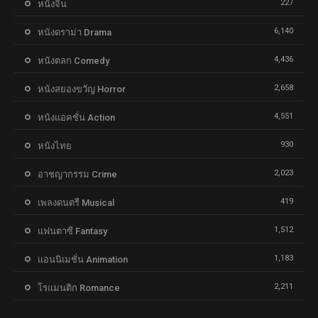
227
หนังจีน
6,140
หนังดราม่า Drama
4,436
หนังตลก Comedy
2,658
หนังสยองขวัญ Horror
4,551
หนังแอคชั่น Action
930
หนังไทย
2,023
อาชญากรรม Crime
419
เพลงดนตรี Musical
1,512
แฟนตาซี Fantasy
1,183
แอนนิเมชั่น Animation
2,211
โรแมนติก Romance