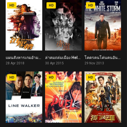
HD
HD
HD
แผนสังหารเกมอำมหิต The Trough (2018)
ล่าคมถล่มเมือง Helios (2015)
โคตรคนโค่นคนอันตราย The White Storm (2013)
4.6
5.6
6.6
28 Apr 2018
30 Apr 2015
29 Nov 2013
HD
HD
HD