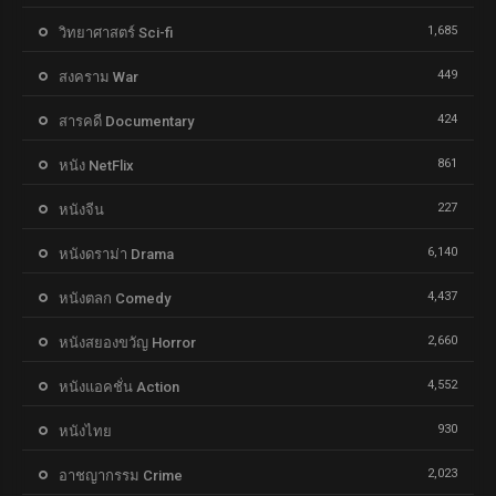
1,685
วิทยาศาสตร์ Sci-fi
449
สงคราม War
424
สารคดี Documentary
861
หนัง NetFlix
227
หนังจีน
6,140
หนังดราม่า Drama
4,437
หนังตลก Comedy
2,660
หนังสยองขวัญ Horror
4,552
หนังแอคชั่น Action
930
หนังไทย
2,023
อาชญากรรม Crime