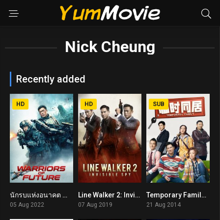
Nick Cheung
Recently added
HD
HD
SUB
นักรบแห่งอนาคต Warriors of Future (2022)
Line Walker 2: Invisible Spy (2019)
Temporary Family (2014)
6.1
6
5.5
05 Aug 2022
07 Aug 2019
21 Aug 2014