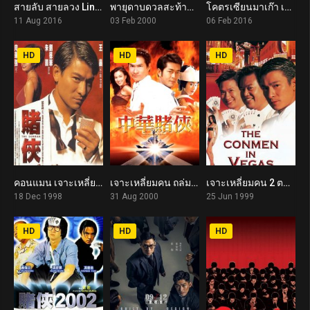
สายลับ สายลวง Line Walker (2016)
พายุดาบดวลสะท้านฟ้า The Duel (2000)
โคตรเซียนมาเก๊า เขย่าเวกัส 3 From Vegas To Macau III (2016)
6.1
5.9
2.3
11 Aug 2016
03 Feb 2000
06 Feb 2016
HD
HD
HD
คอนแมน เจาะเหลี่ยมคน The Conman (1998)
เจาะเหลี่ยมคน ถล่มโตเกียว 3 Conman in Tokyo (2000)
เจาะเหลี่ยมคน 2 ตอน ถล่มลาสเวกัส The Conmen in Vegas (1999)
6.1
5.7
5.5
18 Dec 1998
31 Aug 2000
25 Jun 1999
HD
HD
HD