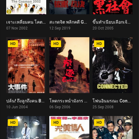
เจาะเหลี่ยมคน โคตรคนเจาะโคตรคน The Conman 2002 (2002)
สะกดจิต พลิกคดี Guilt by Design (2019)
ขึ้นทำเนียบเลือกเจ้าพ่อ Election (2005)
5.4
5.9
7.1
07 Nov 2002
12 Sep 2019
20 Oct 2005
HD
HD
HD
ปล้น! ถึงลูกถึงคน Breaking News (2004)
โหดกระหน่ำมังกร Exiled (2006)
โฟนอินมรณะ Connected (2008)
6.7
7.2
6.6
10 Jun 2004
06 Sep 2006
25 Sep 2008
HD
HD
HD