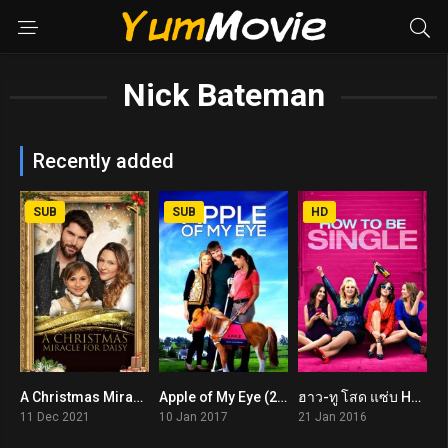
Nick Bateman
Recently added
SUB
SUB
HD
A Christmas Miracle for Daisy (2021)
Apple of My Eye (2017)
ฮาว-ทู โสด แซ่บ How to Be Single (2016)
6.8
5.6
6.2
11 Dec 2021
10 Jan 2017
21 Jan 2016