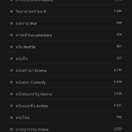
1,684
วิทยาศาสตร์ Sci-fi
448
สงคราม War
424
สารคดี Documentary
861
หนัง NetFlix
227
หนังจีน
6,140
หนังดราม่า Drama
4,436
หนังตลก Comedy
2,658
หนังสยองขวัญ Horror
4,551
หนังแอคชั่น Action
930
หนังไทย
2,023
อาชญากรรม Crime