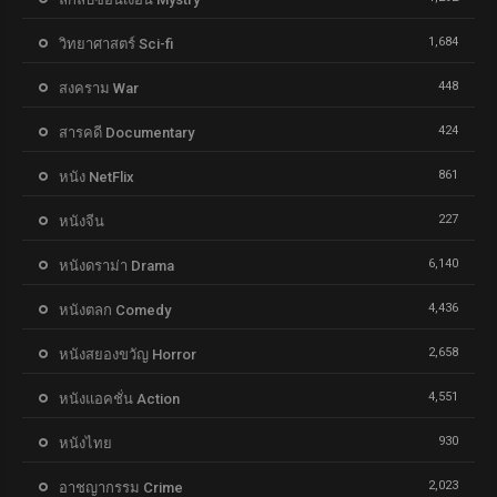
1,684
วิทยาศาสตร์ Sci-fi
448
สงคราม War
424
สารคดี Documentary
861
หนัง NetFlix
227
หนังจีน
6,140
หนังดราม่า Drama
4,436
หนังตลก Comedy
2,658
หนังสยองขวัญ Horror
4,551
หนังแอคชั่น Action
930
หนังไทย
2,023
อาชญากรรม Crime