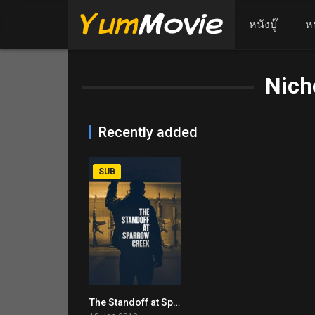
หนังบู๊
ห
Nich
Recently added
SUB
The Standoff at Sparrow Creek (2019)
6.2