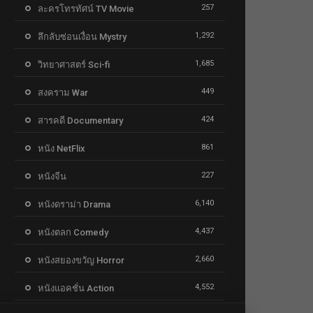
257
ละครโทรทัศน์ TV Movie
1,292
ลึกลับซ่อนเงื่อน Mystry
1,685
วิทยาศาสตร์ Sci-fi
449
สงคราม War
424
สารคดี Documentary
861
หนัง NetFlix
227
หนังจีน
6,140
หนังดราม่า Drama
4,437
หนังตลก Comedy
2,660
หนังสยองขวัญ Horror
4,552
หนังแอคชั่น Action