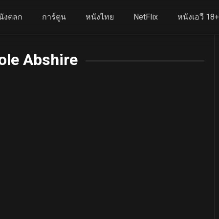
นังตลก
การ์ตูน
หนังไทย
NetFlix
หนังเอวี 18
ole Abshire