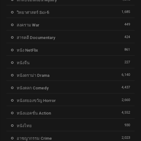
1,685
วิทยาศาสตร์ Sci-fi
449
สงคราม War
424
สารคดี Documentary
861
หนัง NetFlix
227
หนังจีน
6,140
หนังดราม่า Drama
4,437
หนังตลก Comedy
2,660
หนังสยองขวัญ Horror
4,552
หนังแอคชั่น Action
930
หนังไทย
2,023
อาชญากรรม Crime