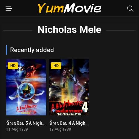
Nicholas Mele
Recently added
HD
HD
นิ้วเขมือบ 5 A Nightmare on Elm Street: The Dream Child (1989)
นิ้วเขมือบ 4 A Nightmare on Elm Street 4: The Dream Master (1988)
5.2
5.7
11 Aug 1989
19 Aug 1988