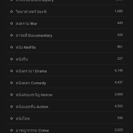
1,685
วิทยาศาสตร์ Sci-fi
449
สงคราม War
424
สารคดี Documentary
861
หนัง NetFlix
227
หนังจีน
6,140
หนังดราม่า Drama
4,437
หนังตลก Comedy
2,660
หนังสยองขวัญ Horror
4,552
หนังแอคชั่น Action
930
หนังไทย
2,023
อาชญากรรม Crime