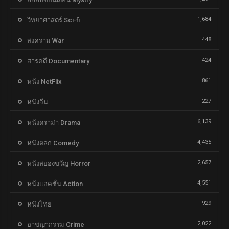
1,684
วิทยาศาสตร์ Sci-fi
448
สงคราม War
424
สารคดี Documentary
861
หนัง NetFlix
227
หนังจีน
6,139
หนังดราม่า Drama
4,435
หนังตลก Comedy
2,657
หนังสยองขวัญ Horror
4,551
หนังแอคชั่น Action
929
หนังไทย
2,022
อาชญากรรม Crime