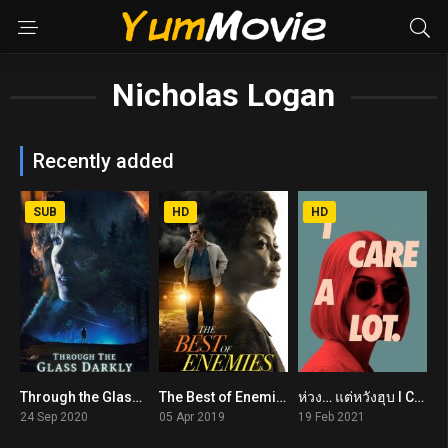
Nicholas Logan
Recently added
SUB
HD
HD
Through the Glass Darkly (2020)
The Best of Enemies (2019)
ห่วง… แต่หวังฮุบ I Care a Lot (2021)
6.2
7.2
6.2
24 Sep 2020
05 Apr 2019
19 Feb 2021