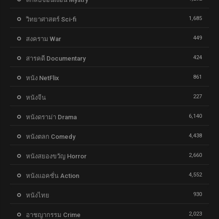
1,685
วิทยาศาสตร์ Sci-fi
449
สงคราม War
424
สารคดี Documentary
861
หนัง NetFlix
227
หนังจีน
6,140
หนังดราม่า Drama
4,438
หนังตลก Comedy
2,660
หนังสยองขวัญ Horror
4,552
หนังแอคชั่น Action
930
หนังไทย
2,023
อาชญากรรม Crime