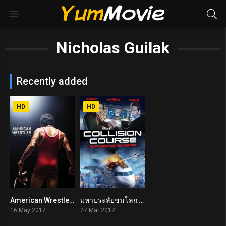
Nicholas Guilak
Recently added
HD
HD
American Wrestler: The Wizard (2017)
มหาประลัยชนโลก Collision Course (2012)
7.1
3.5
16 May 2017
27 Mar 2012