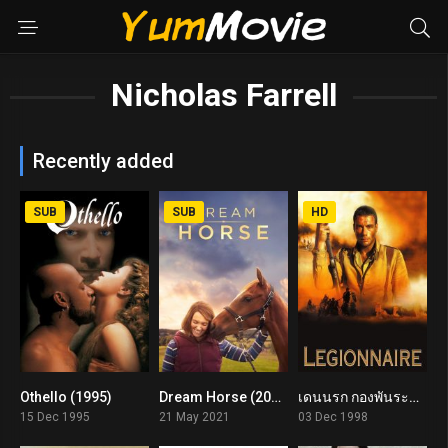
Nicholas Farrell
Recently added
SUB
SUB
HD
Othello (1995)
Dream Horse (2021)
เดนนรก กองพันระอุ Legionnaire (1998)
6.9
6.9
0
15 Dec 1995
21 May 2021
03 Dec 1998