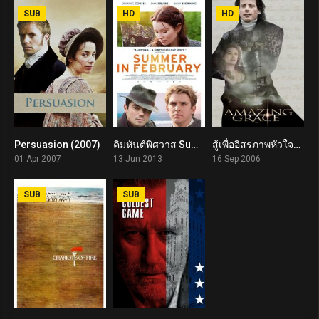
SUB
HD
HD
Persuasion (2007)
คิมหันต์พิศวาส Summer in February (2013)
สู้เพื่ออิสรภาพหัวใจทาส Amazing Grace (2006)
7.5
5.6
7.4
01 Apr 2007
13 Jun 2013
16 Sep 2006
SUB
SUB