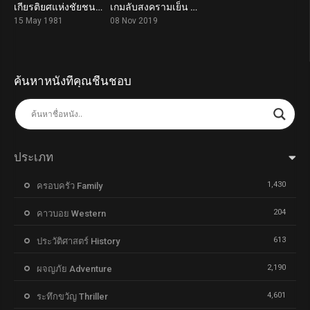
เกียรติยศแห่งชัยชนะ Chariots of Fire (1981)
เกมลับสงครามเย็น The Coldest Game (2019)
7.2
6.2
15 May 1981
08 Nov 2019
ค้นหาหนังที่คุณชื่นชอบ
ประเภท
1,430
ครอบครัว Family
204
คาวบอย Western
613
ประวัติศาสตร์ History
2,190
ผจญภัย Adventure
4,601
ระทึกขวัญ Thriller