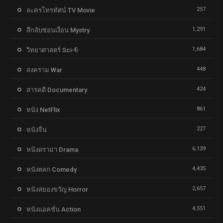
257
ละครโทรทัศน์ TV Movie
1,291
ลึกลับซ่อนเงื่อน Mystry
1,684
วิทยาศาสตร์ Sci-fi
448
สงคราม War
424
สารคดี Documentary
861
หนัง NetFlix
227
หนังจีน
6,139
หนังดราม่า Drama
4,435
หนังตลก Comedy
2,657
หนังสยองขวัญ Horror
4,551
หนังแอคชั่น Action