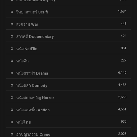
1,684
วิทยาศาสตร์ Sci-fi
448
สงคราม War
424
สารคดี Documentary
861
หนัง NetFlix
227
หนังจีน
6,140
หนังดราม่า Drama
4,436
หนังตลก Comedy
2,658
หนังสยองขวัญ Horror
4,551
หนังแอคชั่น Action
930
หนังไทย
2,023
อาชญากรรม Crime