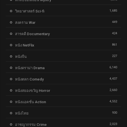
1,685
วิทยาศาสตร์ Sci-fi
449
สงคราม War
424
สารคดี Documentary
861
หนัง NetFlix
227
หนังจีน
6,140
หนังดราม่า Drama
4,437
หนังตลก Comedy
2,660
หนังสยองขวัญ Horror
4,552
หนังแอคชั่น Action
930
หนังไทย
2,023
อาชญากรรม Crime