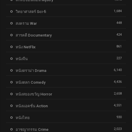
1,684
วิทยาศาสตร์ Sci-fi
448
สงคราม War
424
สารคดี Documentary
861
หนัง NetFlix
227
หนังจีน
6,140
หนังดราม่า Drama
4,436
หนังตลก Comedy
2,658
หนังสยองขวัญ Horror
4,551
หนังแอคชั่น Action
930
หนังไทย
2,023
อาชญากรรม Crime