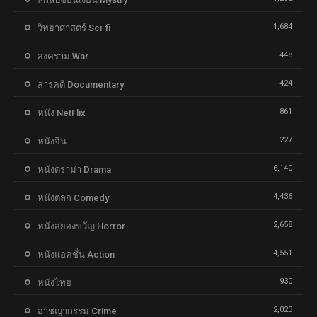
1,684
วิทยาศาสตร์ Sci-fi
448
สงคราม War
424
สารคดี Documentary
861
หนัง NetFlix
227
หนังจีน
6,140
หนังดราม่า Drama
4,436
หนังตลก Comedy
2,658
หนังสยองขวัญ Horror
4,551
หนังแอคชั่น Action
930
หนังไทย
2,023
อาชญากรรม Crime