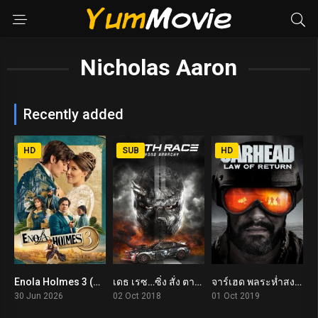
Nicholas Aaron
Recently added
HD
SUB
HD
Enola Holmes 3 (2026) เอโนลา โฮล์มส์ 3
เดธ เรซ…ซิ่ง สั่ง ตาย 4 Death Race: Beyond Anarchy (2018)
จาร์เฮด พลระห่ำสงครามนรก 4 Jarhead: Law of Return (2019)
7
5.2
7.5
30 Jun 2026
02 Oct 2018
01 Oct 2019