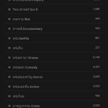
1,685
วิทยาศาสตร์ Sci-fi
449
สงคราม War
424
สารคดี Documentary
861
หนัง NetFlix
227
หนังจีน
6,140
หนังดราม่า Drama
4,437
หนังตลก Comedy
2,660
หนังสยองขวัญ Horror
4,552
หนังแอคชั่น Action
930
หนังไทย
2,023
อาชญากรรม Crime