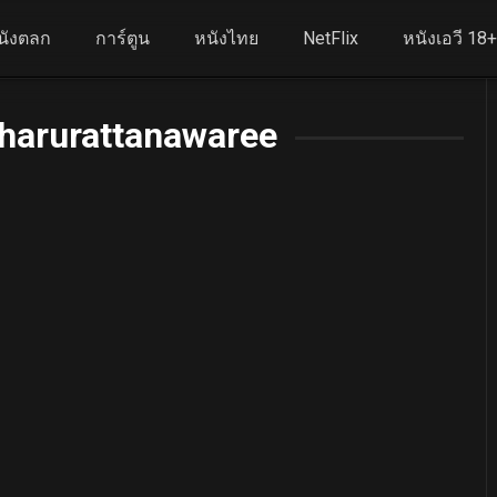
นังตลก
การ์ตูน
หนังไทย
NetFlix
หนังเอวี 18
harurattanawaree