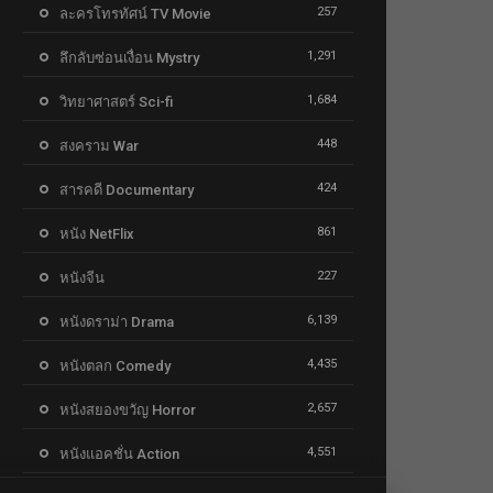
257
ละครโทรทัศน์ TV Movie
1,291
ลึกลับซ่อนเงื่อน Mystry
1,684
วิทยาศาสตร์ Sci-fi
448
สงคราม War
424
สารคดี Documentary
861
หนัง NetFlix
227
หนังจีน
6,139
หนังดราม่า Drama
4,435
หนังตลก Comedy
2,657
หนังสยองขวัญ Horror
4,551
หนังแอคชั่น Action