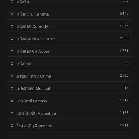
227
หนังจีน
6,140
หนังดราม่า Drama
4,436
หนังตลก Comedy
2,658
หนังสยองขวัญ Horror
4,551
หนังแอคชั่น Action
930
หนังไทย
2,023
อาชญากรรม Crime
419
เพลงดนตรี Musical
1,512
แฟนตาซี Fantasy
1,183
แอนนิเมชั่น Animation
2,211
โรแมนติก Romance