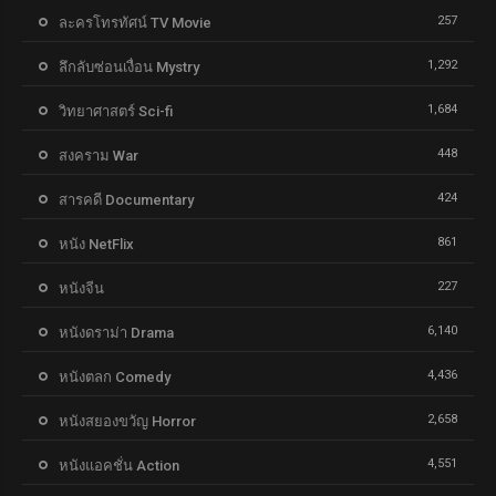
257
ละครโทรทัศน์ TV Movie
1,292
ลึกลับซ่อนเงื่อน Mystry
1,684
วิทยาศาสตร์ Sci-fi
448
สงคราม War
424
สารคดี Documentary
861
หนัง NetFlix
227
หนังจีน
6,140
หนังดราม่า Drama
4,436
หนังตลก Comedy
2,658
หนังสยองขวัญ Horror
4,551
หนังแอคชั่น Action