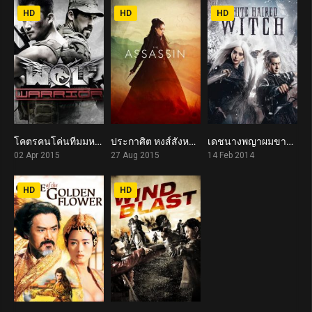
HD
HD
HD
โคตรคนโค่นทีมมหากาฬ Wolf Warrior (2015)
ประกาศิต หงส์สังหาร The Assassin (2015)
เดชนางพญาผมขาว The White Haired Witch of Lunar Kingdom (2014)
5.4
6.3
5.3
02 Apr 2015
27 Aug 2015
14 Feb 2014
HD
HD