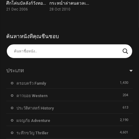
ศึกโค่นบัลลังก์วังทอง Curse of the Golden Flower (2006)
กระหน่ำล่าคนดวลเดือด Wind Blast (2010)
7.0
5.1
21 Dec 2006
28 Oct 2010
ค้นหาหนังที่คุณชื่นชอบ
ประเภท
1,430
ครอบครัว Family
204
คาวบอย Western
613
ประวัติศาสตร์ History
2,190
ผจญภัย Adventure
4,601
ระทึกขวัญ Thriller