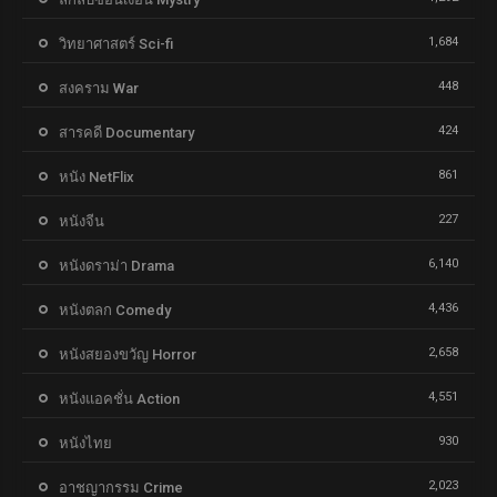
1,684
วิทยาศาสตร์ Sci-fi
448
สงคราม War
424
สารคดี Documentary
861
หนัง NetFlix
227
หนังจีน
6,140
หนังดราม่า Drama
4,436
หนังตลก Comedy
2,658
หนังสยองขวัญ Horror
4,551
หนังแอคชั่น Action
930
หนังไทย
2,023
อาชญากรรม Crime