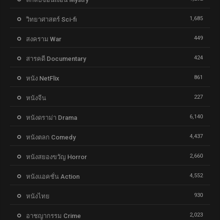
1,685
วิทยาศาสตร์ Sci-fi
449
สงคราม War
424
สารคดี Documentary
861
หนัง NetFlix
227
หนังจีน
6,140
หนังดราม่า Drama
4,437
หนังตลก Comedy
2,660
หนังสยองขวัญ Horror
4,552
หนังแอคชั่น Action
930
หนังไทย
2,023
อาชญากรรม Crime