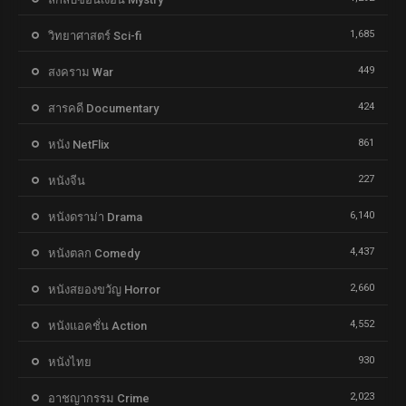
1,685
วิทยาศาสตร์ Sci-fi
449
สงคราม War
424
สารคดี Documentary
861
หนัง NetFlix
227
หนังจีน
6,140
หนังดราม่า Drama
4,437
หนังตลก Comedy
2,660
หนังสยองขวัญ Horror
4,552
หนังแอคชั่น Action
930
หนังไทย
2,023
อาชญากรรม Crime