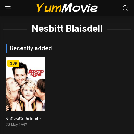
Nesbitt Blaisdell
Recently added
SUB
รักติดหนึบ Addicted to Love (1997)
6.1
23 May 1997