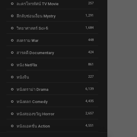
257
ละครโทรทัศน์ TV Movie
1,291
ลึกลับซ่อนเงื่อน Mystry
1,684
วิทยาศาสตร์ Sci-fi
448
สงคราม War
424
สารคดี Documentary
861
หนัง NetFlix
227
หนังจีน
6,139
หนังดราม่า Drama
4,435
หนังตลก Comedy
2,657
หนังสยองขวัญ Horror
4,551
หนังแอคชั่น Action