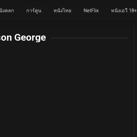
นังตลก
การ์ตูน
หนังไทย
NetFlix
หนังเอวี 18
son George