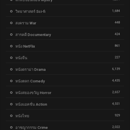
1,684
วิทยาศาสตร์ Sci-fi
448
สงคราม War
424
สารคดี Documentary
861
หนัง NetFlix
227
หนังจีน
6,139
หนังดราม่า Drama
4,435
หนังตลก Comedy
2,657
หนังสยองขวัญ Horror
4,551
หนังแอคชั่น Action
929
หนังไทย
2,022
อาชญากรรม Crime