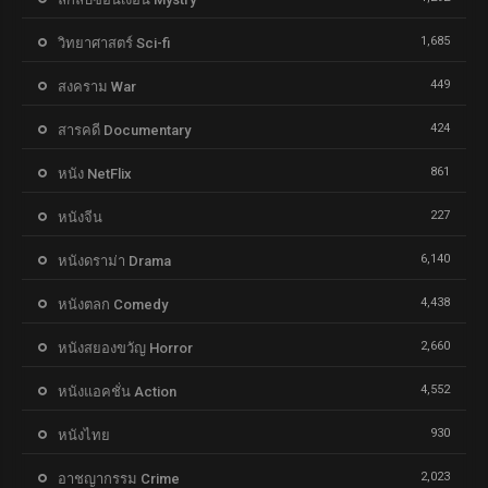
1,685
วิทยาศาสตร์ Sci-fi
449
สงคราม War
424
สารคดี Documentary
861
หนัง NetFlix
227
หนังจีน
6,140
หนังดราม่า Drama
4,438
หนังตลก Comedy
2,660
หนังสยองขวัญ Horror
4,552
หนังแอคชั่น Action
930
หนังไทย
2,023
อาชญากรรม Crime