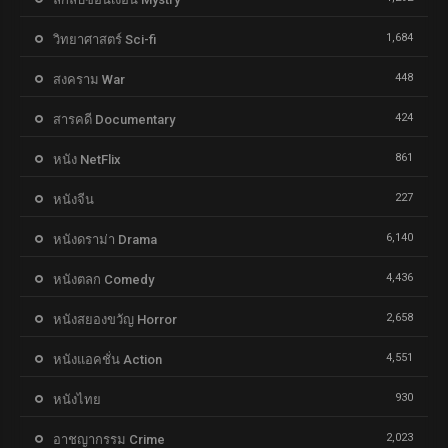
1,684
วิทยาศาสตร์ Sci-fi
448
สงคราม War
424
สารคดี Documentary
861
หนัง NetFlix
227
หนังจีน
6,140
หนังดราม่า Drama
4,436
หนังตลก Comedy
2,658
หนังสยองขวัญ Horror
4,551
หนังแอคชั่น Action
930
หนังไทย
2,023
อาชญากรรม Crime