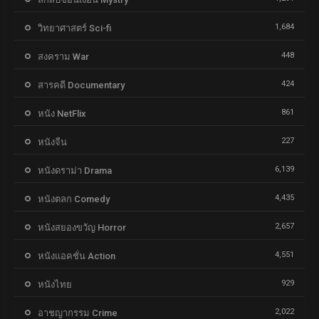
1,684
วิทยาศาสตร์ Sci-fi
448
สงคราม War
424
สารคดี Documentary
861
หนัง NetFlix
227
หนังจีน
6,139
หนังดราม่า Drama
4,435
หนังตลก Comedy
2,657
หนังสยองขวัญ Horror
4,551
หนังแอคชั่น Action
929
หนังไทย
2,022
อาชญากรรม Crime